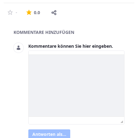
Die durchschnittliche Bewertung ist 0 von 5 St
-
0.0
Asset-Herausgeber
KOMMENTARE HINZUFÜGEN
Kommentare können Sie hier eingeben.
Antworten als...