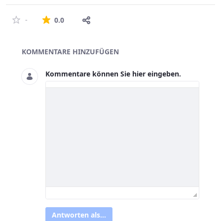
Die durchschnittliche Bewertung ist 0 von 5 St
-
0.0
Asset-Herausgeber
KOMMENTARE HINZUFÜGEN
Kommentare können Sie hier eingeben.
Antworten als...