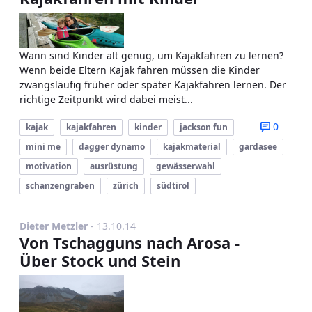
Wann sind Kinder alt genug, um Kajakfahren zu lernen?
Wenn beide Eltern Kajak fahren müssen die Kinder
zwangsläufig früher oder später Kajakfahren lernen. Der
richtige Zeitpunkt wird dabei meist...
0
kajak
kajakfahren
kinder
jackson fun
mini me
dagger dynamo
kajakmaterial
gardasee
motivation
ausrüstung
gewässerwahl
schanzengraben
zürich
südtirol
Publikationsdatum
Dieter Metzler
-
13.10.14
Von Tschagguns nach Arosa -
Über Stock und Stein