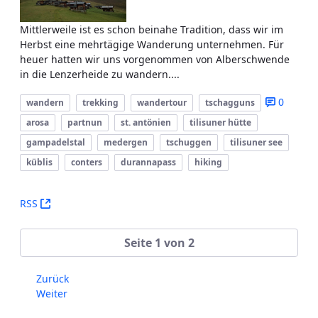
Mittlerweile ist es schon beinahe Tradition, dass wir im
Herbst eine mehrtägige Wanderung unternehmen. Für
heuer hatten wir uns vorgenommen von Alberschwende
in die Lenzerheide zu wandern....
0
wandern
trekking
wandertour
tschagguns
arosa
partnun
st. antönien
tilisuner hütte
gampadelstal
medergen
tschuggen
tilisuner see
küblis
conters
durannapass
hiking
(Öffnet neues Fenster)
RSS
Seite 1 von 2
Zurück
Weiter