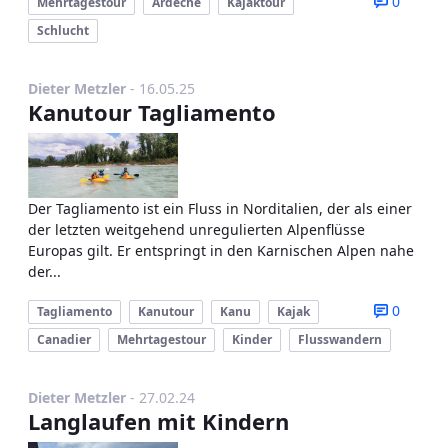
0
Mehrtagestour
Ardèche
Kajaktour
Schlucht
Publikationsdatum
Dieter Metzler
-
16.05.25
Kanutour Tagliamento
Der Tagliamento ist ein Fluss in Norditalien, der als einer
der letzten weitgehend unregulierten Alpenflüsse
Europas gilt. Er entspringt in den Karnischen Alpen nahe
der...
0
Tagliamento
Kanutour
Kanu
Kajak
Canadier
Mehrtagestour
Kinder
Flusswandern
Publikationsdatum
Dieter Metzler
-
27.02.24
Langlaufen mit Kindern