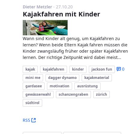
Publikationsdatum
Dieter Metzler
-
27.10.20
Kajakfahren mit Kinder
Wann sind Kinder alt genug, um Kajakfahren zu
lernen? Wenn beide Eltern Kajak fahren müssen die
Kinder zwangsläufig früher oder später Kajakfahren
lernen. Der richtige Zeitpunkt wird dabei meist...
0
kajak
kajakfahren
kinder
jackson fun
mini me
dagger dynamo
kajakmaterial
gardasee
motivation
ausrüstung
gewässerwahl
schanzengraben
zürich
südtirol
(Öffnet neues Fenster)
RSS