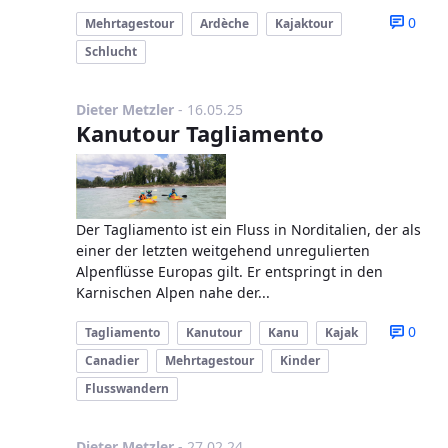
0
Mehrtagestour
Ardèche
Kajaktour
Schlucht
Publikationsdatum
Dieter Metzler
-
16.05.25
Kanutour Tagliamento
Der Tagliamento ist ein Fluss in Norditalien, der als
einer der letzten weitgehend unregulierten
Alpenflüsse Europas gilt. Er entspringt in den
Karnischen Alpen nahe der...
0
Tagliamento
Kanutour
Kanu
Kajak
Canadier
Mehrtagestour
Kinder
Flusswandern
Publikationsdatum
Dieter Metzler
-
27.02.24