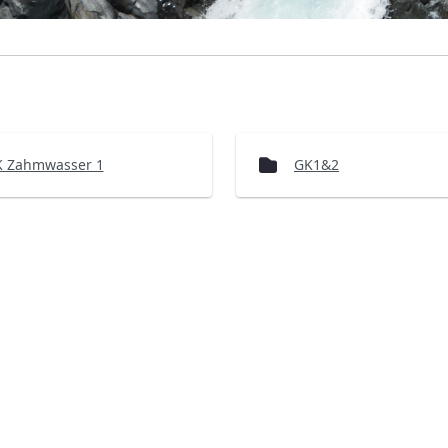
 Zahmwasser 1
GK1&2