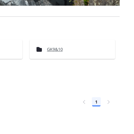
GK9&10
1
Seite