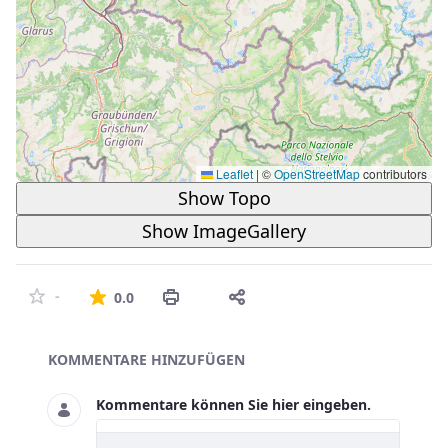
Leaflet
|
©
OpenStreetMap
contributors
Show Topo
Show ImageGallery
Die durchschnittliche Bewertung ist 
-
0.0
Asset-Herausgeber
KOMMENTARE HINZUFÜGEN
Kommentare können Sie hier eingeben.