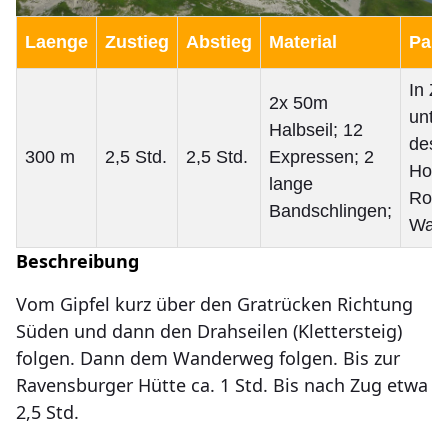
Laenge
Zustieg
Abstieg
Material
Park
In Z
2x 50m
unte
Halbseil; 12
des
300 m
2,5 Std.
2,5 Std.
Expressen; 2
Hote
lange
Rote
Bandschlingen;
Wan
Beschreibung
Vom Gipfel kurz über den Gratrücken Richtung
Süden und dann den Drahseilen (Klettersteig)
folgen. Dann dem Wanderweg folgen. Bis zur
Ravensburger Hütte ca. 1 Std. Bis nach Zug etwa
2,5 Std.