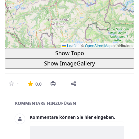
Leaflet
|
©
OpenStreetMap
contributors
Show Topo
Show ImageGallery
Die durchschnittliche Bewertung ist 
-
0.0
Asset-Herausgeber
KOMMENTARE HINZUFÜGEN
Kommentare können Sie hier eingeben.