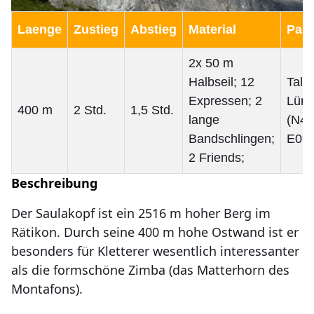
Laenge
Zustieg
Abstieg
Material
Park
2x 50 m
Halbseil; 12
Talst
Expressen; 2
Lüne
400 m
2 Std.
1,5 Std.
lange
(N47
Bandschlingen;
E09°
2 Friends;
Beschreibung
Der Saulakopf ist ein 2516 m hoher Berg im
Rätikon. Durch seine 400 m hohe Ostwand ist er
besonders für Kletterer wesentlich interessanter
als die formschöne Zimba (das Matterhorn des
Montafons).