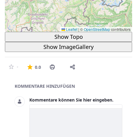
Leaflet
|
©
OpenStreetMap
contributors
Show Topo
Show ImageGallery
Die durchschnittliche Bewertung ist 
-
0.0
Asset-Herausgeber
KOMMENTARE HINZUFÜGEN
Kommentare können Sie hier eingeben.