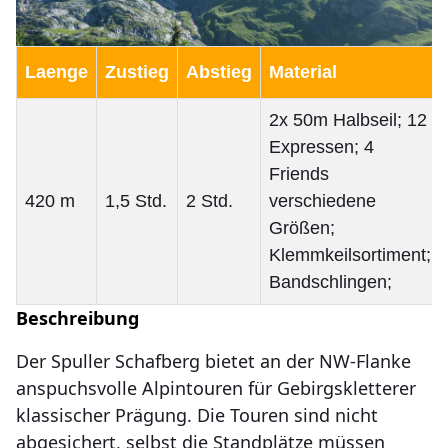
Laenge
Zustieg
Abstieg
Material
2x 50m Halbseil; 12
Expressen; 4
Friends
420 m
1,5 Std.
2 Std.
verschiedene
Größen;
Klemmkeilsortiment;
Bandschlingen;
Beschreibung
Der Spuller Schafberg bietet an der NW-Flanke
anspuchsvolle Alpintouren für Gebirgskletterer
klassischer Prägung. Die Touren sind nicht
abgesichert, selbst die Standplätze müssen