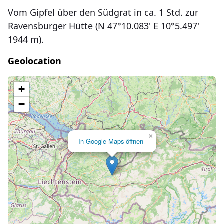
Vom Gipfel über den Südgrat in ca. 1 Std. zur
Ravensburger Hütte (N 47°10.083' E 10°5.497'
1944 m).
Geolocation
Lade Karte...
+
−
×
In Google Maps öffnen