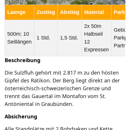
Laenge
Zustieg
Abstieg
Material
Parkpl
2x 50m
Gebühr
500m; 10
Halbseil
1 Std.
1,5 Std.
Parkpla
Seillängen
12
Partnu
Expressen
Beschreibung
Die Sulzfluh gehört mit 2.817 m zu den hösten
Gipfel des Rätikon. Der Berg liegt direkt an der
österreichisch-schweizerischen Grenze und
trennt das Gauertal im Montafon vom St.
Antöniental in Graubünden.
Absicherung
Alle Standplätze mit 2 Bohrhaken und Kette