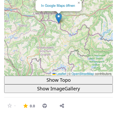
×
In Google Maps öffnen
Leaflet
|
©
OpenStreetMap
contributors
Show Topo
Show ImageGallery
Die durchschnittliche Bewertung ist 
-
0.0