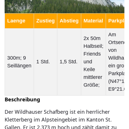
Laenge
Zustieg
Abstieg
Material
Parkplat
Am
2x 50m
Ortsend
Halbseil;
von
Friends
300m; 9
Wildhaus
1 Std.
1,5 Std.
und
Seillängen
ein groß
Keile
Parkplat
mittlerer
(N47°12.
Größe;
E9°21.09
Beschreibung
Der Wildhauser Schafberg ist ein herrlicher
Kletterberg im Alpsteingebiet im Kanton St.
Gallen. Er ist 2.373 m hoch und zählt damit zu