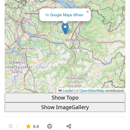
×
In Google Maps öffnen
Leaflet
|
©
OpenStreetMap
contributors
Show Topo
Show ImageGallery
Die durchschnittliche Bewertung ist 
-
0.0