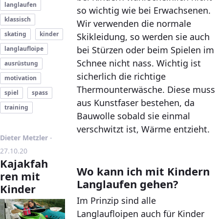
langlaufen
so wichtig wie bei Erwachsenen.
klassisch
Wir verwenden die normale
skating
kinder
Skikleidung, so werden sie auch
bei Stürzen oder beim Spielen im
langlaufloipe
Schnee nicht nass. Wichtig ist
ausrüstung
sicherlich die richtige
motivation
Thermounterwäsche. Diese muss
spiel
spass
aus Kunstfaser bestehen, da
training
Bauwolle sobald sie einmal
verschwitzt ist, Wärme entzieht.
Publikationsdatum
Dieter Metzler
-
27.10.20
Kajakfah
Wo kann ich mit Kindern
ren mit
Langlaufen gehen?
Kinder
Im Prinzip sind alle
Langlaufloipen auch für Kinder