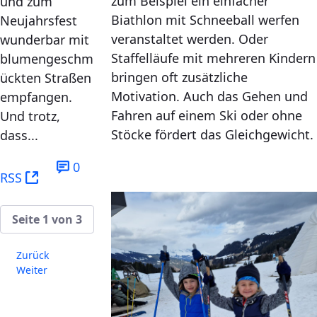
zum Beispiel ein einfacher
und zum
Biathlon mit Schneeball werfen
Neujahrsfest
veranstaltet werden. Oder
wunderbar mit
Staffelläufe mit mehreren Kindern
blumengeschm
bringen oft zusätzliche
ückten Straßen
Motivation. Auch das Gehen und
empfangen.
Fahren auf einem Ski oder ohne
Und trotz,
Stöcke fördert das Gleichgewicht.
dass...
0
(Öffnet neues Fenster)
RSS
Seite 1 von 3
Zurück
Weiter