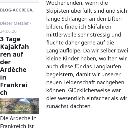
Wochenenden, wenn die
Skipisten überfüllt sind und sich
BLOG-AGGREGATOR
lange Schlangen an den Liften
Publikationsdatum
Dieter Metzler
-
bilden, finde ich Skifahren
24.06.26
mittlerweile sehr stressig und
3 Tage
flüchte daher gerne auf die
Kajakfah
Langlaufloipe. Da wir selber zwei
ren auf
kleine Kinder haben, wollten wir
der
auch diese für das Langlaufen
Ardèche
begeistern, damit wir unserer
in
neuen Leidenschaft nachgehen
Frankrei
können. Glücklicherweise war
ch
dies wesentlich einfacher als wir
zunächst dachten.
Die Ardeche in
Frankreich ist