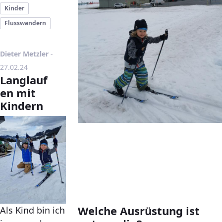
Kinder
Flusswandern
Publikationsdatum
Dieter Metzler
-
27.02.24
Langlauf
en mit
Kindern
Welche Ausrüstung ist
Als Kind bin ich