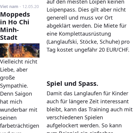
auf den meisten Loipen keinen
Publikationsdatum
Viet nam
-
12.05.20
Loipenpass. Dies gilt aber nicht
Moppeds
generell und muss vor Ort
in Ho Chi
abgeklärt werden. Die Miete für
Minh-
eine Komplettausrüstung
Stadt
(Langlaufski, Stöcke, Schuhe) pro
Tag kostet ungefähr 20 EUR/CHF.
Vielleicht nicht
Liebe, aber
große
Spiel und Spass.
Sympathie.
Damit das Langlaufen für Kinder
Denn Saigon
auch für längere Zeit interessant
hat mich
bleibt, kann das Training auch mit
wunderbar mit
verschiedenen Spielen
seinen
aufgelockert werden. So kann
farbeträchtigen