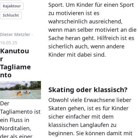
Sport. Um Kinder für einen Sport
Kajaktour
zu motivieren ist es
Schlucht
wahrscheinlich ausreichend,
wenn man selber motiviert an die
Publikationsdatum
Dieter Metzler
-
Sache heran geht. Hilfreich ist es
16.05.25
sicherlich auch, wenn andere
Kanutou
Kinder mit dabei sind.
r
Tagliame
nto
Skating oder klassisch?
Obwohl viele Erwachsene lieber
Der
Skaten gehen, ist es für Kinder
Tagliamento ist
sicher einfacher mit dem
ein Fluss in
klassischen Langlaufen zu
Norditalien,
beginnen. Sie können damit mit
der als einer