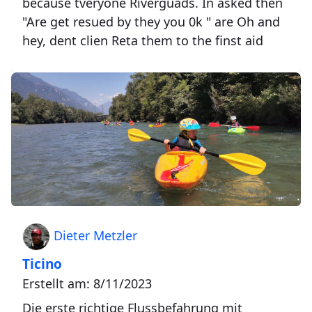
because tveryone Riverguads. In asked then
"Are get resued by they you 0k " are Oh and
hey, dent clien Reta them to the finst aid
Dieter Metzler
Ticino
Erstellt am: 8/11/2023
Die erste richtige Flussbefahrung mit