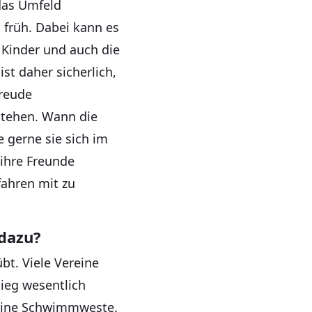
 das Umfeld
früh. Dabei kann es
e Kinder und auch die
st daher sicherlich,
Freude
stehen. Wann die
e gerne sie sich im
 ihre Freunde
fahren mit zu
dazu?
bt. Viele Vereine
tieg wesentlich
 eine Schwimmweste.