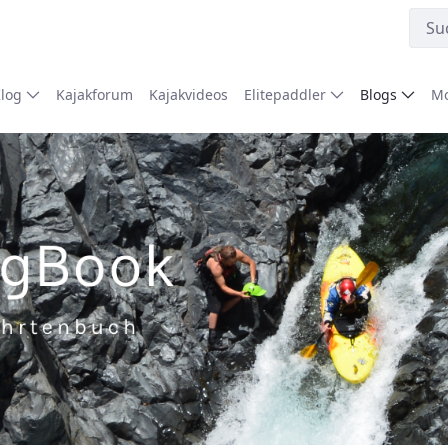
Klog
Kajakforum
Kajakvideos
Elitepaddler
Blogs
Mo