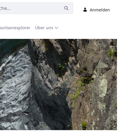
Anmelden
untainexplorer
Über uns