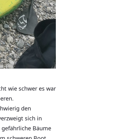
cht wie schwer es war
ieren.
chwierig den
verzweigt sich in
 gefährliche Bäume
dem schweren Boot