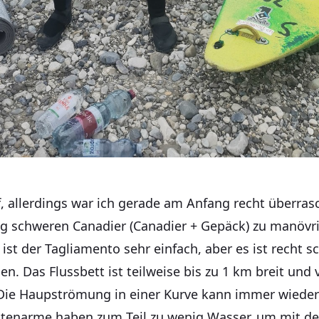
f, allerdings war ich gerade am Anfang recht überras
 kg schweren Canadier (Canadier + Gepäck) zu manövr
st der Tagliamento sehr einfach, aber es ist recht s
en. Das Flussbett ist teilweise bis zu 1 km breit und 
Die Haupströmung in einer Kurve kann immer wieder
eitenarme haben zum Teil zu wenig Wasser, um mit 