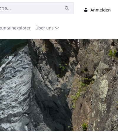
Anmelden
untainexplorer
Über uns