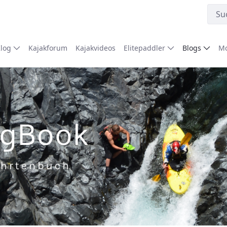
Klog
Kajakforum
Kajakvideos
Elitepaddler
Blogs
Mo