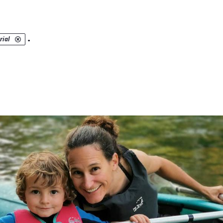
.
rial