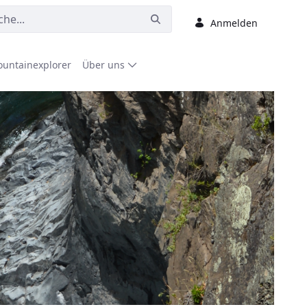
Anmelden
untainexplorer
Über uns