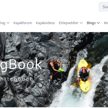
Klog
Kajakforum
Kajakvideos
Elitepaddler
Blogs
Mo