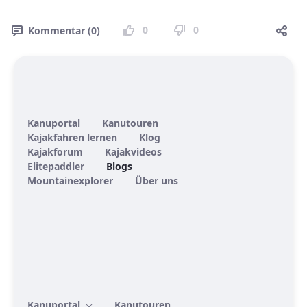
0
0
Kommentar (0)
Kanuportal
Kanutouren
Kajakfahren lernen
Klog
Kajakforum
Kajakvideos
Elitepaddler
Blogs
Mountainexplorer
Über uns
Kanuportal
Kanutouren