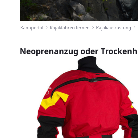
Kanuportal
Kajakfahren lernen
Kajakausrüstung
Neoprenanzug oder Trockenh