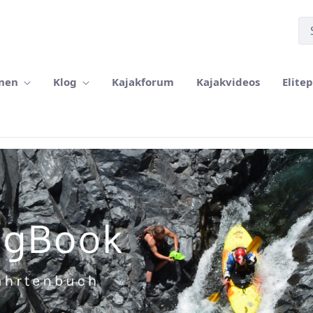
rnen
Klog
Kajakforum
Kajakvideos
Elite