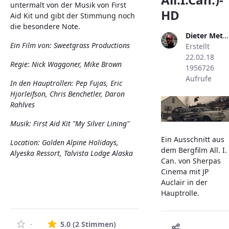
untermalt von der Musik von First
HD
Aid Kit und gibt der Stimmung noch
die besondere Note.
Dieter Metzler
Ein Film von: Sweetgrass Productions
Erstellt
22.02.18
Regie: Nick Waggoner, Mike Brown
1956726
Aufrufe
In den Hauptrollen: Pep Fujas, Eric
Hjorleifson, Chris Benchetler, Daron
Rahlves
Musik: First Aid Kit "My Silver Lining"
Ein Ausschnitt aus
Location: Golden Alpine Holidays,
dem Bergfilm All. I.
Alyeska Ressort, Talvista Lodge Alaska
Can. von Sherpas
Cinema mit JP
Auclair in der
Hauptrolle.
Die durchschnittliche Bewertung 
-
5.0
(2 Stimmen)