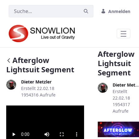
Zum Hauptinhalt springen
Anmelden
Afterglow
Afterglow
Lightsuit
Lightsuit Segment
Segment
Dieter Metzler
Dieter Metzler
Erstellt 22.02.18
Erstellt
1954316 Aufrufe
22.02.18
1954317
Aufrufe