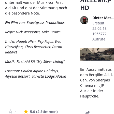
untermalt von der Musik von First
HD
Aid Kit und gibt der Stimmung noch
die besondere Note.
Dieter Metzler
Ein Film von: Sweetgrass Productions
Erstellt
22.02.18
Regie: Nick Waggoner, Mike Brown
1956772
Aufrufe
In den Hauptrollen: Pep Fujas, Eric
Hjorleifson, Chris Benchetler, Daron
Rahlves
Musik: First Aid Kit "My Silver Lining"
Ein Ausschnitt aus
Location: Golden Alpine Holidays,
dem Bergfilm All. I.
Alyeska Ressort, Talvista Lodge Alaska
Can. von Sherpas
Cinema mit JP
Auclair in der
Hauptrolle.
Die durchschnittliche Bewertung 
-
5.0
(2 Stimmen)