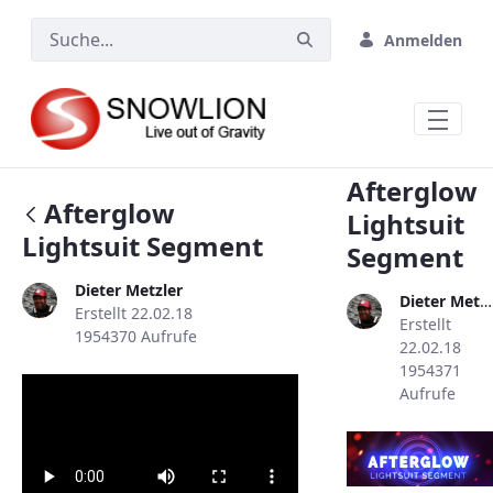
Zum Hauptinhalt springen
Anmelden
Afterglow
Afterglow
Lightsuit
Lightsuit Segment
Segment
Dieter Metzler
Dieter Metzler
Erstellt 22.02.18
Erstellt
1954370 Aufrufe
22.02.18
1954371
Aufrufe