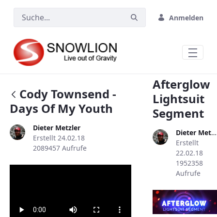
Zum Hauptinhalt springen
Anmelden
Afterglow
Cody Townsend -
Lightsuit
Days Of My Youth
Segment
Dieter Metzler
Dieter Metzler
Erstellt 24.02.18
Erstellt
2089457 Aufrufe
22.02.18
1952358
Aufrufe