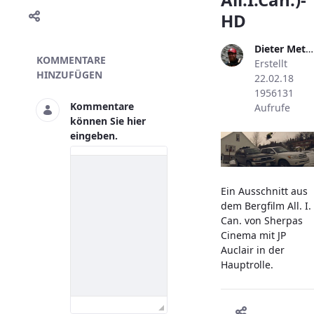
HD
Dieter Metzler
Skivideo
KOMMENTARE
Erstellt
HINZUFÜGEN
22.02.18
1956131
Kommentare
Aufrufe
können Sie hier
eingeben.
Ein Ausschnitt aus
dem Bergfilm All. I.
Can. von Sherpas
Cinema mit JP
Auclair in der
Hauptrolle.