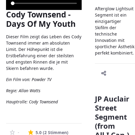
Afterglow Lightsuit
Cody Townsend -
Segment ist ein
Days Of My Youth
einzigartiger
Skifilm der
technische
Dieser Film zeigt das Leben des Cody
Innovation mit
Townsend immer am absoluten
sportlicher Ästhetik
Limit. Der Höhepunkt ist die
perfekt kombiniert.
Erstbefahrung einer der steilsten
und engsten Rinnen die je mit
Skiern befahren wurde.
Ein Film von: Powder TV
Regie: Allan Watts
JP Auclair
Hauptrolle: Cody Townsend
Street
Segment
(from
Die durchschnittliche Bewertung 
-
5.0
(2 Stimmen)
All.I.Can.)-