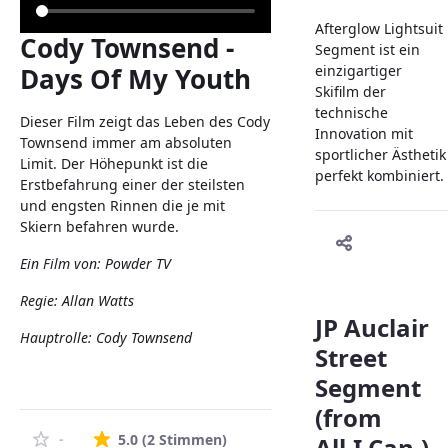
Afterglow Lightsuit
Cody Townsend -
Segment ist ein
Days Of My Youth
einzigartiger
Skifilm der
technische
Dieser Film zeigt das Leben des Cody
Innovation mit
Townsend immer am absoluten
sportlicher Ästhetik
Limit. Der Höhepunkt ist die
perfekt kombiniert.
Erstbefahrung einer der steilsten
und engsten Rinnen die je mit
Skiern befahren wurde.
Ein Film von: Powder TV
Regie: Allan Watts
JP Auclair
Hauptrolle: Cody Townsend
Street
Segment
(from
Die durchschnittliche Bewertung 
-
5.0
(2 Stimmen)
All.I.Can.)-