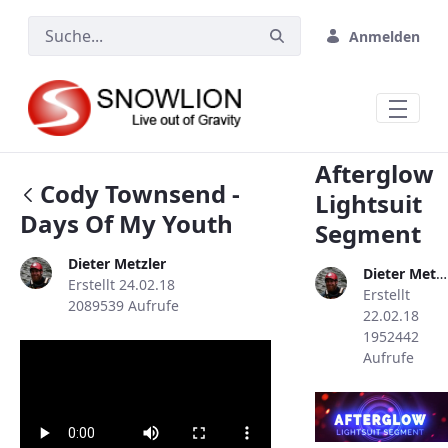
Zum Hauptinhalt springen
Anmelden
Afterglow
Cody Townsend -
Lightsuit
Days Of My Youth
Segment
Dieter Metzler
Dieter Metzler
Erstellt 24.02.18
Erstellt
2089539 Aufrufe
22.02.18
1952442
Aufrufe