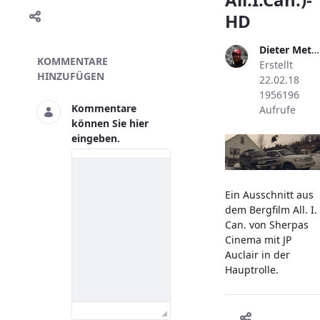
HD
Dieter Metzler
Skivideo
KOMMENTARE
Erstellt
HINZUFÜGEN
22.02.18
1956196
Kommentare
Aufrufe
können Sie hier
eingeben.
Ein Ausschnitt aus
dem Bergfilm All. I.
Can. von Sherpas
Cinema mit JP
Auclair in der
Hauptrolle.