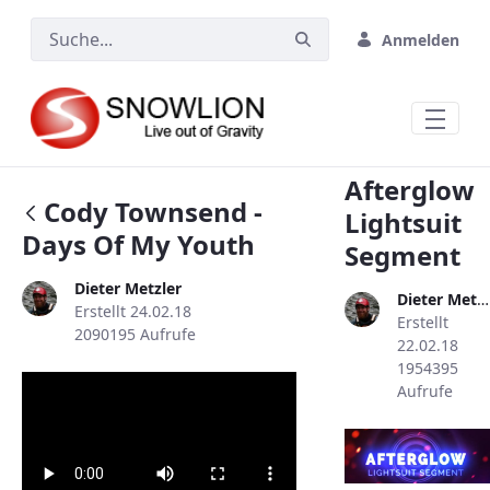
Zum Hauptinhalt springen
Anmelden
Afterglow
Cody Townsend -
Lightsuit
Days Of My Youth
Segment
Dieter Metzler
Dieter Metzler
Erstellt 24.02.18
Erstellt
2090195 Aufrufe
22.02.18
1954395
Aufrufe