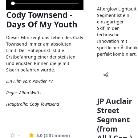
Afterglow Lightsuit
Cody Townsend -
Segment ist ein
Days Of My Youth
einzigartiger
Skifilm der
technische
Dieser Film zeigt das Leben des Cody
Innovation mit
Townsend immer am absoluten
sportlicher Ästhetik
Limit. Der Höhepunkt ist die
perfekt kombiniert.
Erstbefahrung einer der steilsten
und engsten Rinnen die je mit
Skiern befahren wurde.
Ein Film von: Powder TV
Regie: Allan Watts
JP Auclair
Hauptrolle: Cody Townsend
Street
Segment
(from
Die durchschnittliche Bewertung 
-
5.0
(2 Stimmen)
All.I.Can.)-