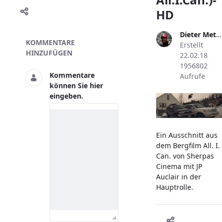
HD
Dieter Metzler
Skivideo
KOMMENTARE
Erstellt
HINZUFÜGEN
22.02.18
1956802
Kommentare
Aufrufe
können Sie hier
eingeben.
Ein Ausschnitt aus
dem Bergfilm All. I.
Can. von Sherpas
Cinema mit JP
Auclair in der
Hauptrolle.