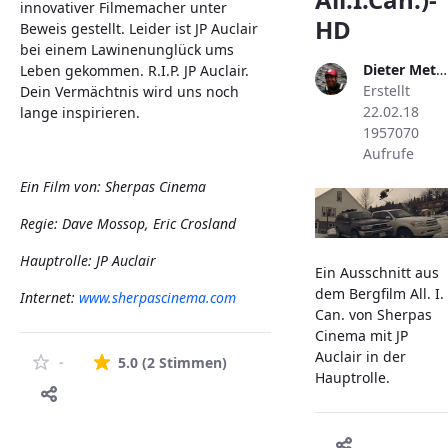
innovativer Filmemacher unter
HD
Beweis gestellt. Leider ist JP Auclair
bei einem Lawinenunglück ums
Dieter Metzler
Leben gekommen. R.I.P. JP Auclair.
Erstellt
Dein Vermächtnis wird uns noch
22.02.18
lange inspirieren.
1957070
Aufrufe
Ein Film von: Sherpas Cinema
Regie: Dave Mossop, Eric Crosland
Hauptrolle: JP Auclair
Ein Ausschnitt aus
dem Bergfilm All. I.
Internet:
www.sherpascinema.com
Can. von Sherpas
Cinema mit JP
Auclair in der
Die durchschnittliche Bewertung 
-
5.0
(2 Stimmen)
Hauptrolle.