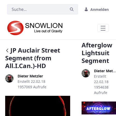
Zum Hauptinhalt springen
Anmelden
Afterglow
JP Auclair Street
Lightsuit
Segment (from
Segment
All.I.Can.)-HD
Dieter Metzler
Dieter Metzler
Erstellt
Erstellt 22.02.18
22.02.18
1957069 Aufrufe
1954638
Aufrufe