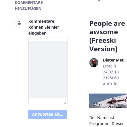
Skivideo
KOMMENTARE
HINZUFÜGEN
People are
Kommentare
können Sie hier
awsome
eingeben.
[Freeski
Version]
Dieter Metzler
Erstellt
24.02.18
2125060
Aufrufe
Antworten als...
Der Name ist
Programm. Dieser