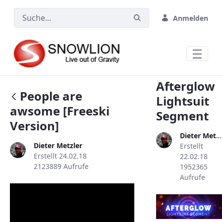
Zum Hauptinhalt springen
Anmelden
Afterglow
People are
Lightsuit
awsome [Freeski
Segment
Version]
Dieter Metzler
Dieter Metzler
Erstellt
Erstellt 24.02.18
22.02.18
2123889 Aufrufe
1952365
Aufrufe