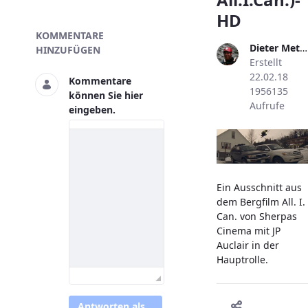
HD
Skivideo
KOMMENTARE
Dieter Metzler
HINZUFÜGEN
Erstellt
22.02.18
Kommentare
1956135
können Sie hier
Aufrufe
eingeben.
Ein Ausschnitt aus
dem Bergfilm All. I.
Can. von Sherpas
Cinema mit JP
Auclair in der
Hauptrolle.
Antworten als...