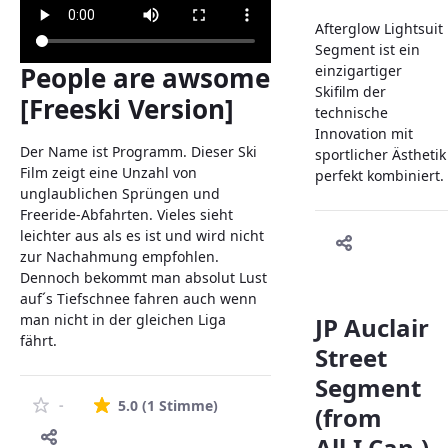
Afterglow Lightsuit
Segment ist ein
People are awsome
einzigartiger
Skifilm der
[Freeski Version]
technische
Innovation mit
Der Name ist Programm. Dieser Ski
sportlicher Ästhetik
Film zeigt eine Unzahl von
perfekt kombiniert.
unglaublichen Sprüngen und
Freeride-Abfahrten. Vieles sieht
leichter aus als es ist und wird nicht
zur Nachahmung empfohlen.
Dennoch bekommt man absolut Lust
auf´s Tiefschnee fahren auch wenn
man nicht in der gleichen Liga
JP Auclair
fährt.
Street
Segment
Die durchschnittliche Bewertung i
-
5.0
(1 Stimme)
(from
All.I.Can.)-