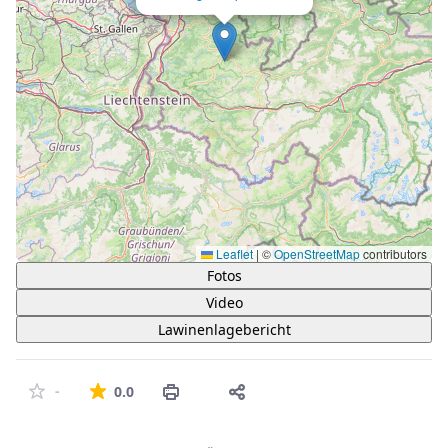
Leaflet
|
©
OpenStreetMap
contributors
Fotos
Video
Lawinenlagebericht
Die durchschnittliche Bewertung ist 0 von 5 St
-
0.0