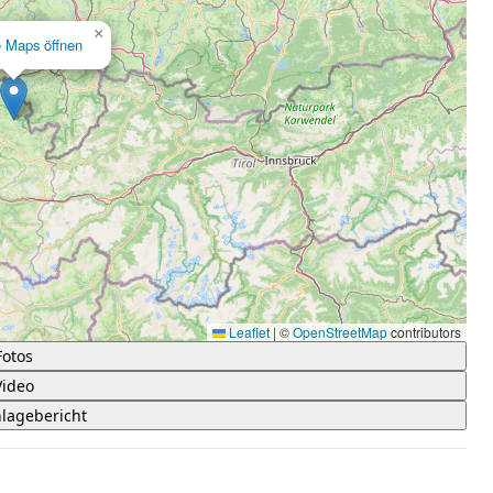
×
e Maps öffnen
Leaflet
|
©
OpenStreetMap
contributors
Fotos
Video
lagebericht
 5 Sternen.