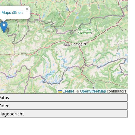
×
e Maps öffnen
Leaflet
|
©
OpenStreetMap
contributors
Fotos
Video
lagebericht
 5 Sternen.