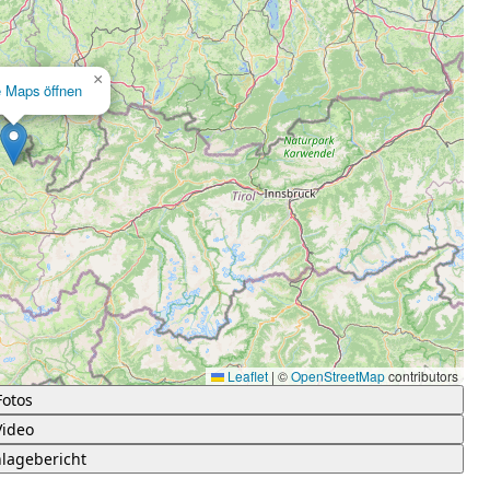
×
e Maps öffnen
Leaflet
|
©
OpenStreetMap
contributors
Fotos
Video
lagebericht