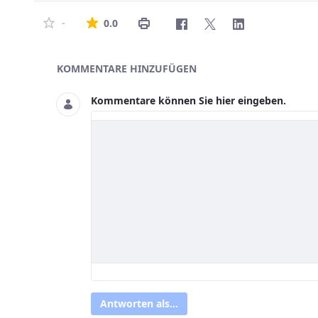
Die durchschnittliche Bewertung ist 0 von
-
0.0
Asset-Herausgeber
KOMMENTARE HINZUFÜGEN
Kommentare können Sie hier eingeben.
Antworten als...