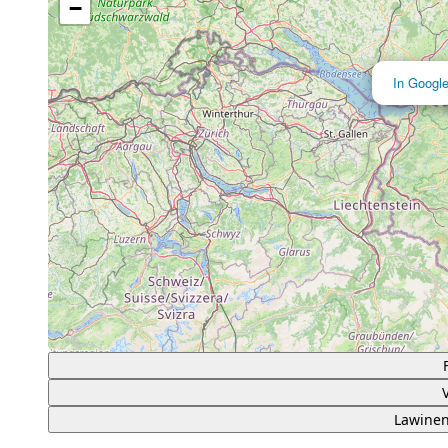
−
In Googl
Lawinen