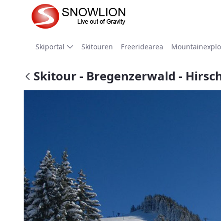
Zum Hauptinhalt springen
Skiportal
Skitouren
Freeridearea
Mountainexplo
Skitour - Bregenzerwald - Hirsc