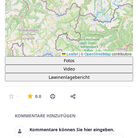
Leaflet
|
©
OpenStreetMap
contributors
Fotos
Video
Lawinenlagebericht
Die durchschnittliche Bewertung ist 0 von 5 St
-
0.0
Asset-Herausgeber
KOMMENTARE HINZUFÜGEN
Kommentare können Sie hier eingeben.