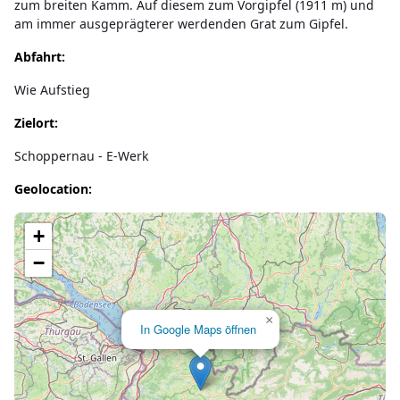
zum breiten Kamm. Auf diesem zum Vorgipfel (1911 m) und
am immer ausgeprägterer werdenden Grat zum Gipfel.
Abfahrt:
Wie Aufstieg
Zielort:
Schoppernau - E-Werk
Geolocation:
Lade Karte...
+
−
×
In Google Maps öffnen