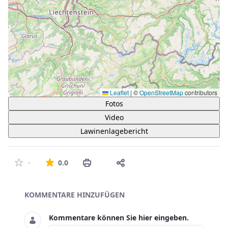
Leaflet
|
©
OpenStreetMap
contributors
Fotos
Video
Lawinenlagebericht
Die durchschnittliche Bewertung ist 0 von 5 St
-
0.0
Asset-Herausgeber
KOMMENTARE HINZUFÜGEN
Kommentare können Sie hier eingeben.