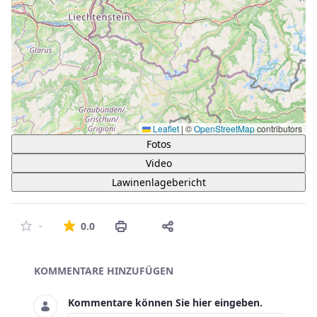
Leaflet
|
©
OpenStreetMap
contributors
Fotos
Video
Lawinenlagebericht
Die durchschnittliche Bewertung ist 0 von 5 St
-
0.0
Asset-Herausgeber
KOMMENTARE HINZUFÜGEN
Kommentare können Sie hier eingeben.