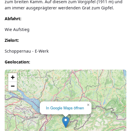
zum breiten Kamm. Auf diesem zum Vorgipfel (1911 m) und
am immer ausgeprägterer werdenden Grat zum Gipfel.
Abfahrt:
Wie Aufstieg
Zielort:
Schoppernau - E-Werk
Geolocation:
Lade Karte...
+
−
×
In Google Maps öffnen