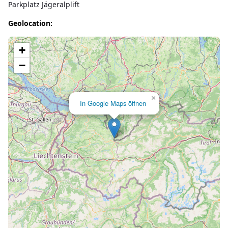
Parkplatz Jägeralplift
Geolocation:
Lade Karte...
+
−
×
In Google Maps öffnen