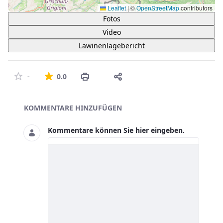
Leaflet
|
©
OpenStreetMap
contributors
Fotos
Video
Lawinenlagebericht
Die durchschnittliche Bewertung ist 0 von 5 St
-
0.0
Asset-Herausgeber
KOMMENTARE HINZUFÜGEN
Kommentare können Sie hier eingeben.