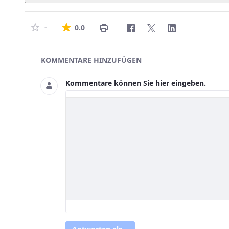
Die durchschnittliche Bewertung ist 0 von
-
0.0
Asset-Herausgeber
KOMMENTARE HINZUFÜGEN
Kommentare können Sie hier eingeben.