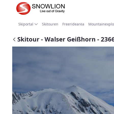
Zum Hauptinhalt springen
Skiportal
Skitouren
Freeridearea
Mountainexplo
Skitour - Walser Geißhorn - 236