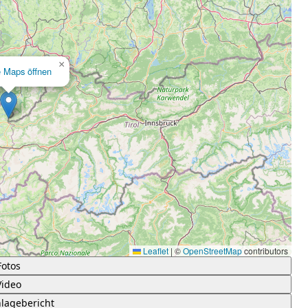
×
e Maps öffnen
Leaflet
|
©
OpenStreetMap
contributors
Fotos
Video
lagebericht