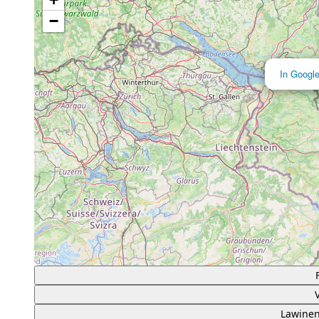
−
In Googl
Lawinen