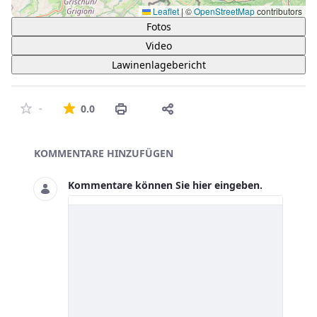
Leaflet
|
©
OpenStreetMap
contributors
Fotos
Video
Lawinenlagebericht
Die durchschnittliche Bewertung ist 0 von 5 St
-
0.0
Asset-Herausgeber
KOMMENTARE HINZUFÜGEN
Kommentare können Sie hier eingeben.