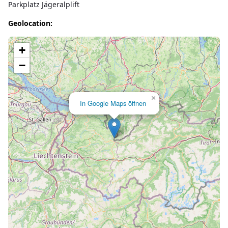
Parkplatz Jägeralplift
Geolocation:
Lade Karte...
+
−
×
In Google Maps öffnen