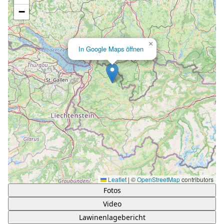
−
×
In Google Maps öffnen
Leaflet
|
©
OpenStreetMap
contributors
Fotos
Video
Lawinenlagebericht