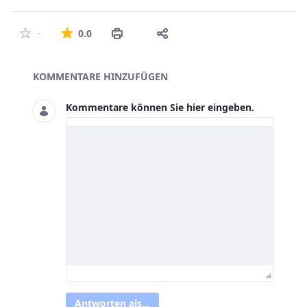
Die durchschnittliche Bewertung ist 0 von 5 St
-
0.0
Asset-Herausgeber
KOMMENTARE HINZUFÜGEN
Kommentare können Sie hier eingeben.
Antworten als...