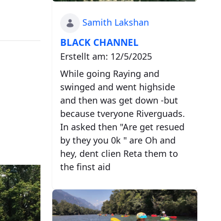
Samith Lakshan
BLACK CHANNEL
Erstellt am: 12/5/2025
While going Raying and
swinged and went highside
and then was get down -but
because tveryone Riverguads.
In asked then "Are get resued
by they you 0k " are Oh and
hey, dent clien Reta them to
the finst aid