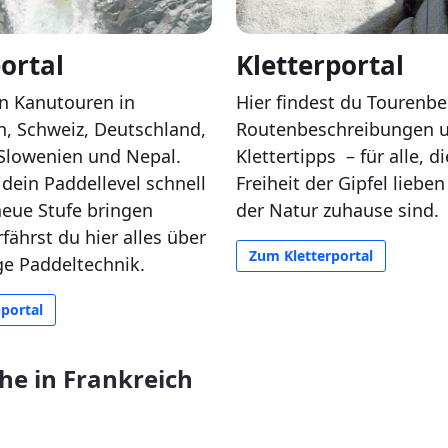
ortal
Kletterportal
n Kanutouren in
Hier findest du Tourenbe
h, Schweiz, Deutschland,
Routenbeschreibungen 
Slowenien und Nepal.
Klettertipps
– für alle, di
dein Paddellevel schnell
Freiheit der Gipfel lieben
neue Stufe bringen
der Natur zuhause sind.
rfährst du hier alles über
Zum Kletterportal
ige Paddeltechnik.
portal
he in Frankreich