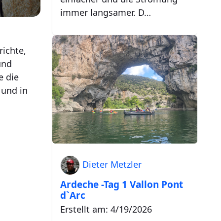
immer langsamer. D…
richte,
und
e die
 und in
Dieter Metzler
Ardeche -Tag 1 Vallon Pont
d`Arc
Erstellt am: 4/19/2026