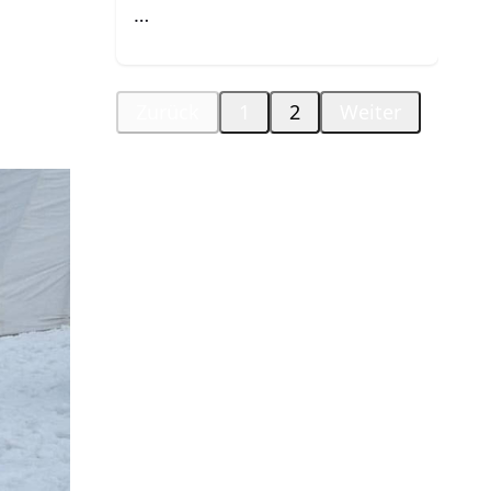
…
Zurück
1
2
Weiter