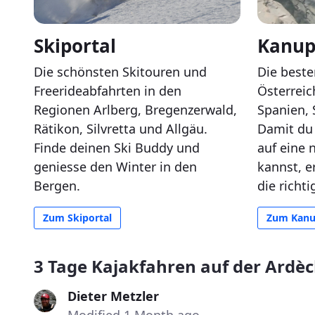
Skiportal
Kanup
Die schönsten Skitouren und
Die beste
Freerideabfahrten in den
Österreic
Regionen Arlberg, Bregenzerwald,
Spanien, 
Rätikon, Silvretta und Allgäu.
Damit du 
Finde deinen Ski Buddy und
auf eine 
geniesse den Winter in den
kannst, e
Bergen.
die richt
Zum Skiportal
Zum Kanu
3 Tage Kajakfahren auf der Ardèc
Dieter Metzler
Modified 1 Month ago.