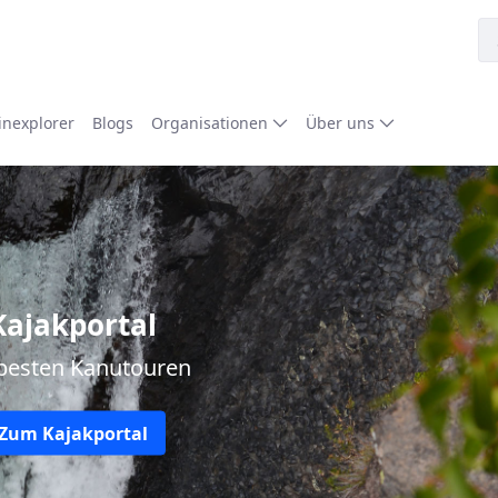
nexplorer
Blogs
Organisationen
Über uns
Kajakportal
besten Kanutouren
Zum Kajakportal