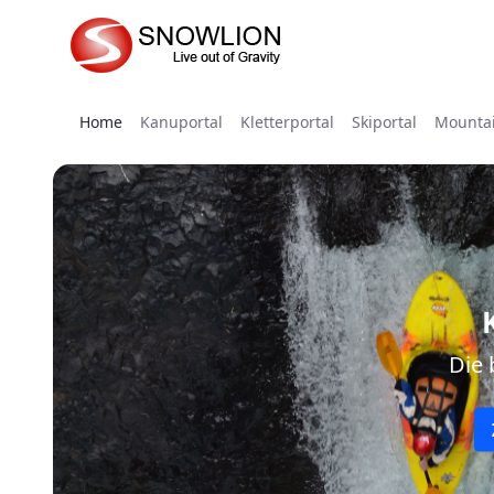
Skip to Main Content
Home
Kanuportal
Kletterportal
Skiportal
Mountai
Die 