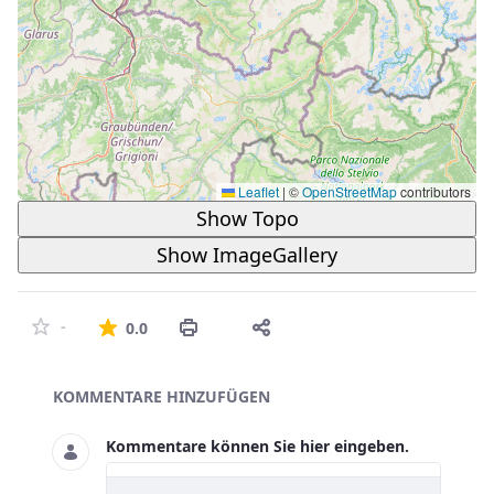
Leaflet
|
©
OpenStreetMap
contributors
Show Topo
Show ImageGallery
Die durchschnittliche Bewertung ist 
-
0.0
Asset-Herausgeber
KOMMENTARE HINZUFÜGEN
Kommentare können Sie hier eingeben.