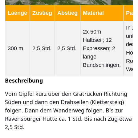
Laenge
Zustieg
Abstieg
Material
Park
In Z
2x 50m
unte
Halbseil; 12
des
300 m
2,5 Std.
2,5 Std.
Expressen; 2
Hote
lange
Rote
Bandschlingen;
Wan
Beschreibung
Vom Gipfel kurz über den Gratrücken Richtung
Süden und dann den Drahseilen (Klettersteig)
folgen. Dann dem Wanderweg folgen. Bis zur
Ravensburger Hütte ca. 1 Std. Bis nach Zug etwa
2,5 Std.