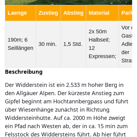
Laenge
Zustieg
Abstieg
Material
Parkp
Vor d
2x 50m
Gasth
190m; 6
Halbseil;
30 min.
1,5 Std.
Adler 
Seillängen
12
der
Expressen;
Strass
Beschreibung
Der Widderstein ist ein 2.533 m hoher Berg in
den Allgäuer Alpen. Der kürzeste Anstieg zum
Gipfel beginnt am Hochtannbergpass und führt
über Wiesenhänge zunächst in Richtung
Widdersteinhütte. Auf ca. 2000 m Höhe zweigt
ein Pfad nach Westen ab, der in ca. 15 min zum
Felsstock des Widdersteins führt. Ab hier führt