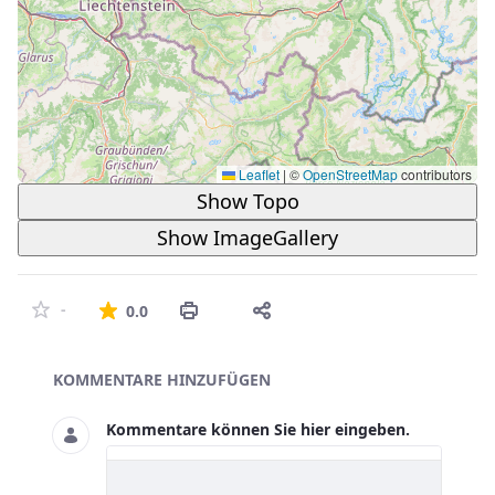
Leaflet
|
©
OpenStreetMap
contributors
Show Topo
Show ImageGallery
Die durchschnittliche Bewertung ist 
-
0.0
Asset-Herausgeber
KOMMENTARE HINZUFÜGEN
Kommentare können Sie hier eingeben.