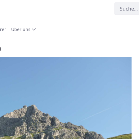
rer
Über uns
m