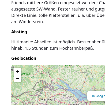
Friends mittlere Größen eingesetzt werden; Cha
ausgesetzte SW-Wand. Fester, rauher und gutgri
Direkte Linie, tolle Kletterstellen, u.a. über Ü
am Widderstein.
Abstieg
Hiltimanie: Abseilen ist möglich. Besser abe
hinab. 1,5 Stunden zum Hochtannberpaß.
Geolocation
Lade Karte...
+
−
In Googl