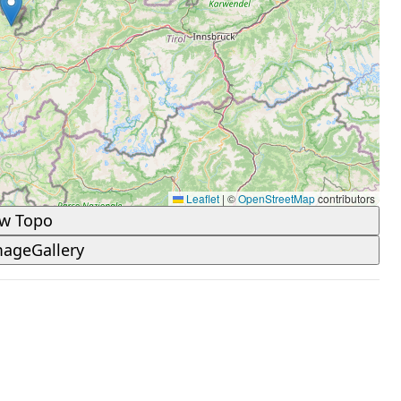
Leaflet
|
©
OpenStreetMap
contributors
w Topo
ageGallery
ist 0 von 5 Sternen.