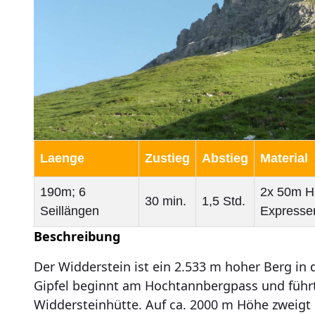
Laenge
Zustieg
Abstieg
Material
190m; 6
2x 50m Ha
30 min.
1,5 Std.
Seillängen
Expresse
Beschreibung
Der Widderstein ist ein 2.533 m hoher Berg in
Gipfel beginnt am Hochtannbergpass und führ
Widdersteinhütte. Auf ca. 2000 m Höhe zweigt 