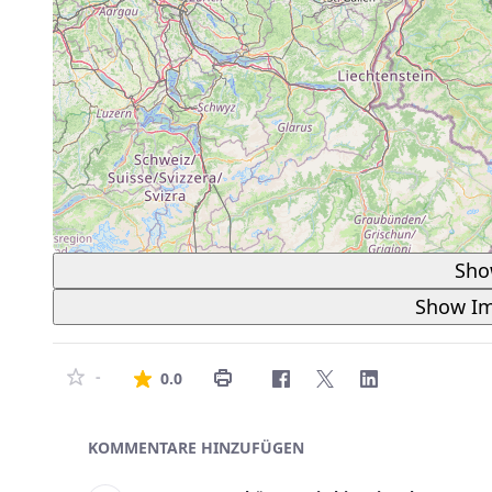
Sho
Show Im
Die durchschnittliche Bewertung 
-
0.0
Asset-Herausgeber
KOMMENTARE HINZUFÜGEN