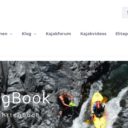
rnen
Klog
Kajakforum
Kajakvideos
Elite