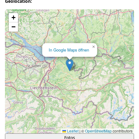
Geolocation:
Lade Karte...
+
−
×
In Google Maps öffnen
Leaflet
|
©
OpenStreetMap
contributors
Fotos