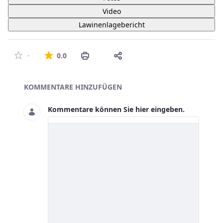
Video
Lawinenlagebericht
Die durchschnittliche Bewertung ist 0 von 5 St
-
0.0
Asset-Herausgeber
KOMMENTARE HINZUFÜGEN
Kommentare können Sie hier eingeben.