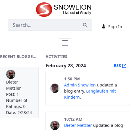
Skip to Main Content
Sign In
RECENT BLOGGERS
ACTIVITIES
February 28, 2024
(
RSS
1:50 PM
Dieter
Admin Snowlion
updated a
Metzler
blog entry,
Langlaufen mit
Post:
1
Kindern
.
Number of
Ratings:
0
Date:
2/28/24
10:12 AM
Dieter Metzler
updated a blog