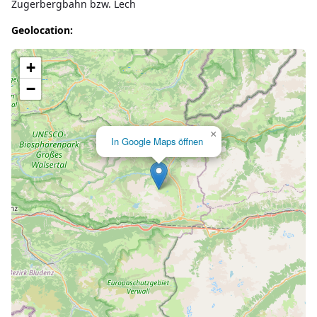
Zugerbergbahn bzw. Lech
Geolocation:
Lade Karte...
+
−
×
In Google Maps öffnen