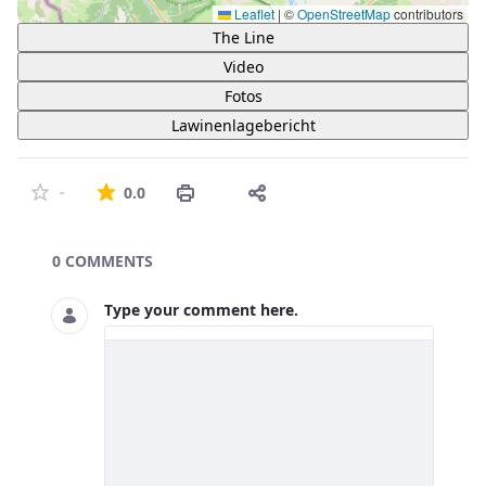
Leaflet
|
©
OpenStreetMap
contributors
The Line
Video
Fotos
Lawinenlagebericht
The average rating is 0 stars out of 5.
-
0.0
Asset Publisher
0 COMMENTS
Type your comment here.