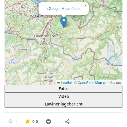
×
In Google Maps öffnen
Leaflet
|
©
OpenStreetMap
contributors
Fotos
Video
Lawinenlagebericht
The average rating is 0 stars out of 5.
-
0.0