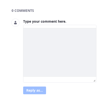
Asset Publisher
0 COMMENTS
Type your comment here.
Reply as...