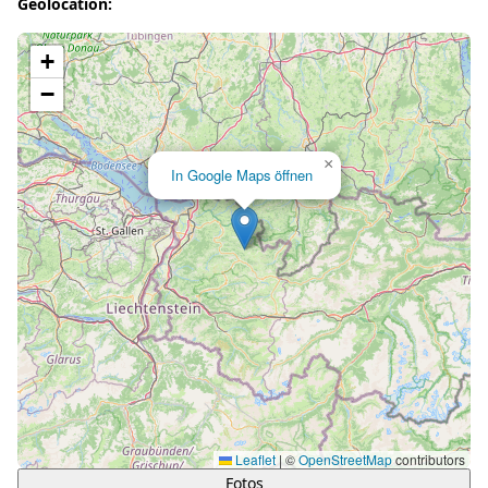
Geolocation:
Lade Karte...
+
−
×
In Google Maps öffnen
Leaflet
|
©
OpenStreetMap
contributors
Fotos