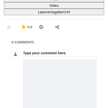
Video
Lawinenlagebericht
The average rating is 0 stars out of 5.
-
0.0
Asset Publisher
0 COMMENTS
Type your comment here.