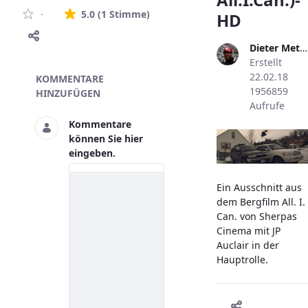
Die durchschnittliche Bewertung i
-
5.0
(1 Stimme)
HD
Dieter Metzler
Erstellt
Skivideo
22.02.18
KOMMENTARE
1956859
HINZUFÜGEN
Aufrufe
Kommentare
können Sie hier
eingeben.
Ein Ausschnitt aus
dem Bergfilm All. I.
Can. von Sherpas
Cinema mit JP
Auclair in der
Hauptrolle.