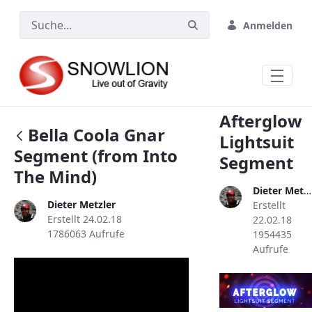
Zum Hauptinhalt springen
Anmelden
Afterglow
Bella Coola Gnar
Lightsuit
Segment (from Into
Segment
The Mind)
Dieter Metzler
Dieter Metzler
Erstellt
Erstellt 24.02.18
22.02.18
1786063 Aufrufe
1954435
Aufrufe