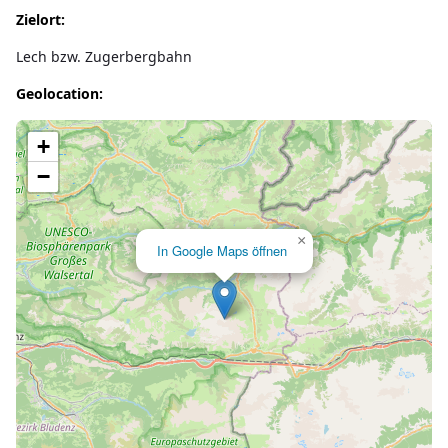
Zielort:
Lech bzw. Zugerbergbahn
Geolocation:
Lade Karte...
+
−
×
In Google Maps öffnen