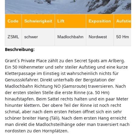
Code
Schwierigkeit
Lift
Exposition
Aufstieg
ZSML
schwer
Madlochbahn
Nordwest
50 Hm
Beschreibung:
Grant´s Private Place zählt zu den Secret Spots am Arlberg.
Ein 50 Höhenmeter und sehr steiler Aufstieg und eine kurze
Kletterpassage im Einstieg ist wahrscheinlich nichts für
Genussskifahrer. Direkt unterhalb der Bergstation der
Madlochbahn Richtung NO (Gamsroute) traversieren. Nach
der ersten steilen Stelle die erste Rinne (ca. 50 Hm)
hinaufstapfen. Beim Sattel rechts halten und ein paar Meter
hinunter klettern. Der obere Teil der Rinne ist noch recht
schmal, aber nach dem ersten Felsen öffnet sich ein sehr
schöner breiter Hang (Täli). Nach dem ersten Hang erreicht
man direkt die Madlochsteilhänge oder man traversiert nach
nordosten zu den Hornplätzen.