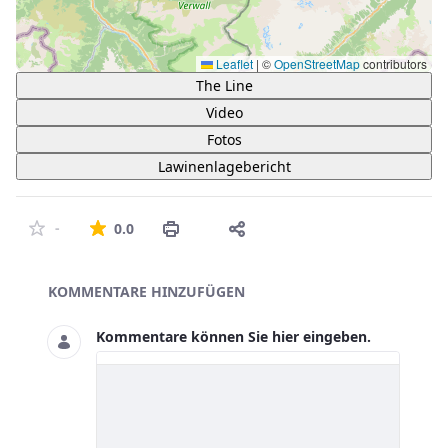
Leaflet
|
©
OpenStreetMap
contributors
The Line
Video
Fotos
Lawinenlagebericht
Die durchschnittliche Bewertung ist 0 von 5 St
-
0.0
Asset-Herausgeber
KOMMENTARE HINZUFÜGEN
Kommentare können Sie hier eingeben.