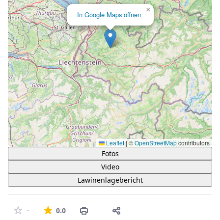
×
In Google Maps öffnen
Leaflet
|
©
OpenStreetMap
contributors
Fotos
Video
Lawinenlagebericht
Die durchschnittliche Bewertung ist 0 von 5 St
-
0.0