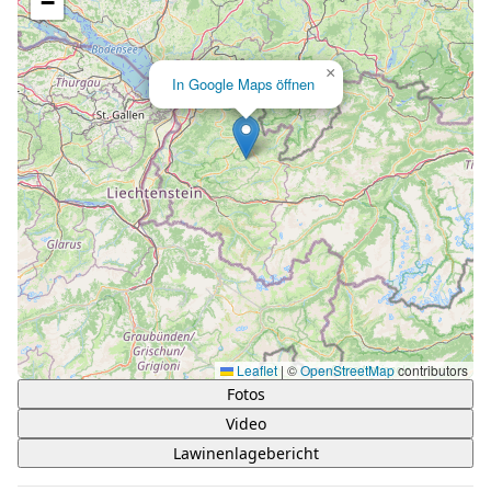
−
×
In Google Maps öffnen
Leaflet
|
©
OpenStreetMap
contributors
Fotos
Video
Lawinenlagebericht