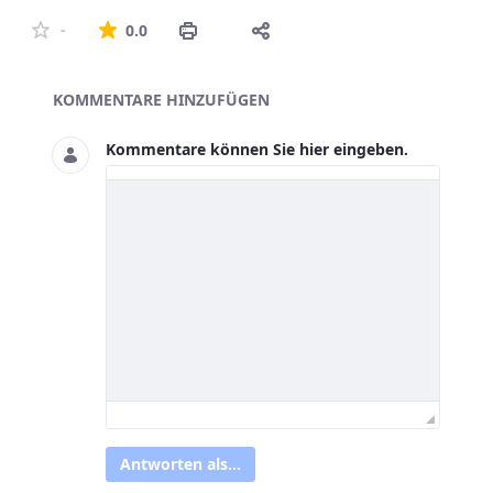
Die durchschnittliche Bewertung ist 0 von 5 St
-
0.0
Asset-Herausgeber
KOMMENTARE HINZUFÜGEN
Kommentare können Sie hier eingeben.
Antworten als...