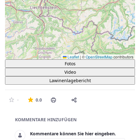
Leaflet
|
©
OpenStreetMap
contributors
Fotos
Video
Lawinenlagebericht
Die durchschnittliche Bewertung ist 0 von 5 St
-
0.0
Asset-Herausgeber
KOMMENTARE HINZUFÜGEN
Kommentare können Sie hier eingeben.