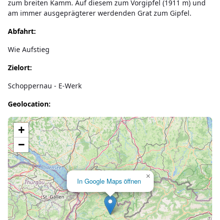
zum breiten Kamm. Auf diesem zum Vorgipfel (1911 m) und
am immer ausgeprägterer werdenden Grat zum Gipfel.
Abfahrt:
Wie Aufstieg
Zielort:
Schoppernau - E-Werk
Geolocation:
Lade Karte...
+
−
×
In Google Maps öffnen